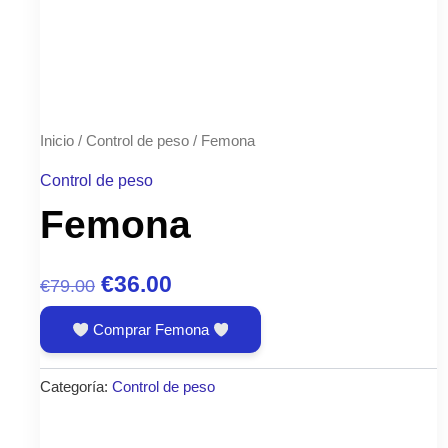
Inicio
/
Control de peso
/ Femona
Control de peso
Femona
El
El
€
36.00
€
79.00
precio
precio
Comprar Femona
original
actual
era:
es:
Categoría:
Control de peso
€79.00.
€36.00.