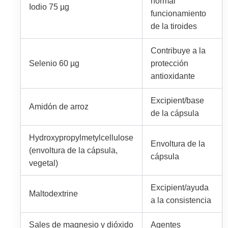
normal
Iodio 75 µg
funcionamiento
de la tiroides
Contribuye a la
Selenio 60 µg
protección
antioxidante
Excipient/base
Amidón de arroz
de la cápsula
Hydroxypropylmetylcellulose
Envoltura de la
(envoltura de la cápsula,
cápsula
vegetal)
Excipient/ayuda
Maltodextrine
a la consistencia
Sales de magnesio y dióxido
Agentes