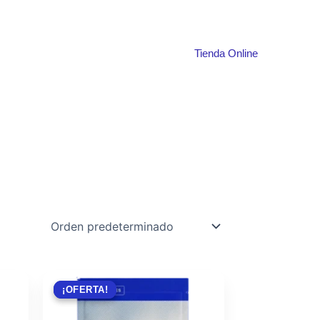
Tienda Online
¡OFERTA!
¡OFERTA!