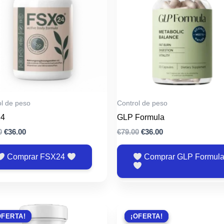
ol de peso
Control de peso
4
GLP Formula
El
El
El
El
0
€
36.00
€
79.00
€
36.00
precio
precio
precio
precio
original
actual
original
actual
Comprar FSX24
Comprar GLP Formul
era:
es:
era:
es:
€79.00.
€36.00.
€79.00.
€36.00.
OFERTA!
OFERTA!
¡OFERTA!
¡OFERTA!