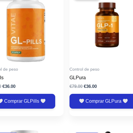
ol de peso
Control de peso
ls
GLPura
El
El
El
El
0
€
36.00
€
79.00
€
36.00
precio
precio
precio
precio
original
actual
original
actual
Comprar GLPills
Comprar GLPura
era:
es:
era:
es:
€79.00.
€36.00.
€79.00.
€36.00.