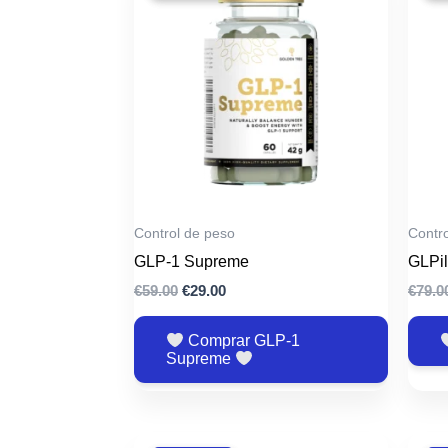
Control de peso
Contr
GLP-1 Supreme
GLPil
El
El
€
59.00
€
29.00
€
79.0
precio
precio
original
actual
Comprar GLP-1
era:
es:
Supreme
€59.00.
€29.00.