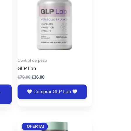
Control de peso
GLP Lab
El
El
€
79.00
€
36.00
precio
precio
original
actual
a
Comprar GLP Lab
era:
es:
€79.00.
€36.00.
¡OFERTA!
¡OFERTA!