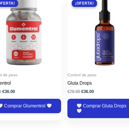
OFERTA!
OFERTA!
¡OFERTA!
¡OFERTA!
ol de peso
Control de peso
ntrol
Gluta Drops
El
El
El
El
0
€
36.00
€
79.00
€
36.00
precio
precio
precio
precio
original
actual
original
actual
Comprar Glumentrol
Comprar Gluta Drops
era:
es:
era:
es:
€79.00.
€36.00.
€79.00.
€36.00.