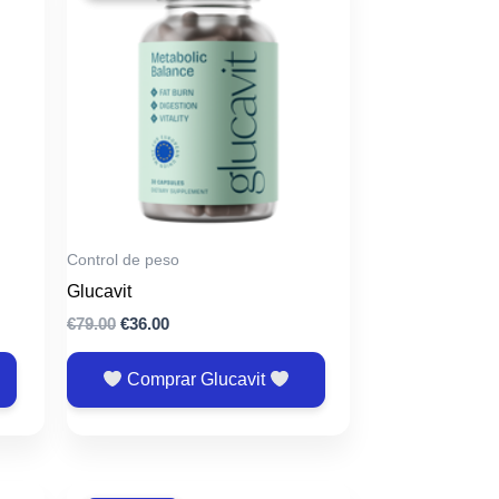
Control de peso
Glucavit
El
El
€
79.00
€
36.00
precio
precio
original
actual
Comprar Glucavit
era:
es:
€79.00.
€36.00.